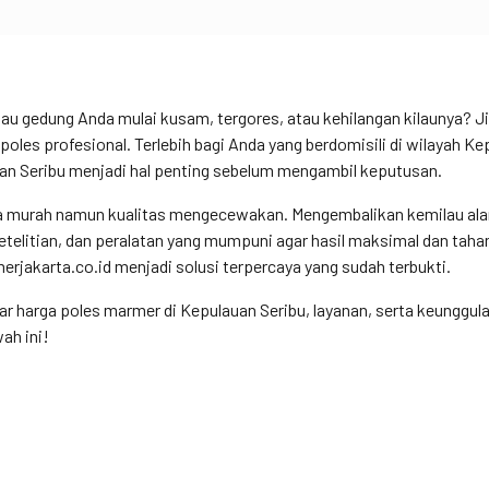
au gedung Anda mulai kusam, tergores, atau kehilangan kilaunya? Ji
les profesional. Terlebih bagi Anda yang berdomisili di wilayah Ke
uan Seribu menjadi hal penting sebelum mengambil keputusan.
rga murah namun kualitas mengecewakan. Mengembalikan kemilau ala
elitian, dan peralatan yang mumpuni agar hasil maksimal dan taha
merjakarta.co.id menjadi solusi terpercaya yang sudah terbukti.
utar harga poles marmer di Kepulauan Seribu, layanan, serta keunggul
ah ini!