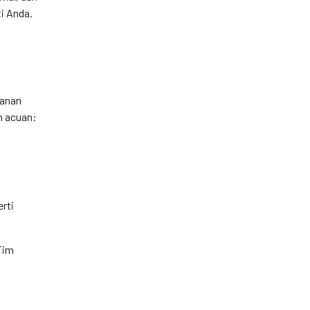
ti Anda.
yanan
n acuan:
erti
Tim