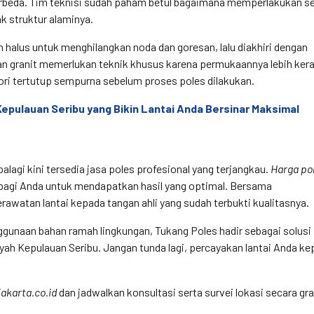
berbeda. Tim teknisi sudah paham betul bagaimana memperlakukan s
k struktur alaminya.
halus untuk menghilangkan noda dan goresan, lalu diakhiri dengan
kan granit memerlukan teknik khusus karena permukaannya lebih kera
ori tertutup sempurna sebelum proses poles dilakukan.
Kepulauan Seribu yang Bikin Lantai Anda Bersinar Maksimal
palagi kini tersedia jasa poles profesional yang terjangkau.
Harga po
 bagi Anda untuk mendapatkan hasil yang optimal. Bersama
watan lantai kepada tangan ahli yang sudah terbukti kualitasnya.
ggunaan bahan ramah lingkungan, Tukang Poles hadir sebagai solusi 
layah Kepulauan Seribu. Jangan tunda lagi, percayakan lantai Anda k
karta.co.id
dan jadwalkan konsultasi serta survei lokasi secara gra