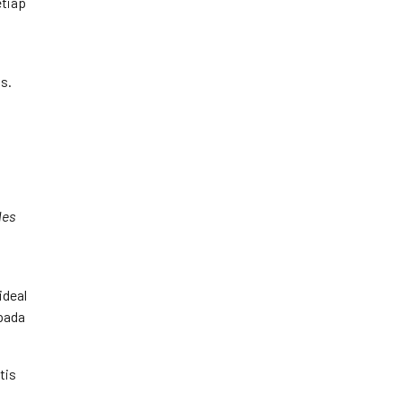
etiap
s.
les
ideal
epada
tis