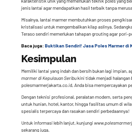
karakteristik unik yang memerlukan teknik poles yang 
jenis lantai agar mendapatkan hasil terbaik tanpa merusa
Misalnya, lantai marmer membutuhkan proses pengikisan 
kristalisasi untuk mengembalikan kilap aslinya. Sedang
Teraso sendiri memerlukan tahapan grouting agar pori-p
Baca juga:
Buktikan Sendiri! Jasa Poles Marmer di 
Kesimpulan
Memiliki lantai yang indah dan bersih bukan lagi impian, a
marmer di Kepulauan Seribu
kini tidak menjadi halangan
polesmarmerjakarta.co.id, Anda bisa mempercayakan pera
Dengan teknisi profesional, peralatan modern, serta pen
untuk hunian, hotel, kantor, hingga fasilitas umum di wi
spesialis terpercaya dan rasakan sendiri perbedaannya!
Untuk informasi lebih lanjut, kunjungi
www.polesmarmerja
sekarang juga.