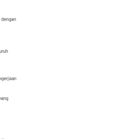
n dengan
uruh
ngerjaan
yang