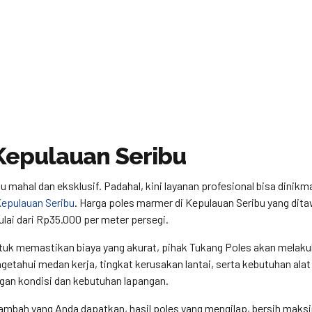
Kepulauan Seribu
mahal dan eksklusif. Padahal, kini layanan profesional bisa dinikm
epulauan Seribu
. Harga poles marmer di Kepulauan Seribu yang dit
lai dari Rp35.000 per meter persegi.
Untuk memastikan biaya yang akurat, pihak Tukang Poles akan melak
engetahui medan kerja, tingkat kerusakan lantai, serta kebutuhan alat
ngan kondisi dan kebutuhan lapangan.
tambah yang Anda dapatkan, hasil poles yang mengilap, bersih maksi