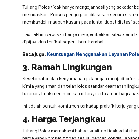
Tukang Poles tidak hanya mengejar hasil yang sekadar b
memuaskan. Proses pengerjaan dilakukan secara sistema
membandel, maupun kusam pada lantai dapat diatasi se
Hasil akhirnya bukan hanya mengembalikan kilau alami la
dipijak, dan terlihat seperti baru kembali.
Baca juga:
Keuntungan Menggunakan Layanan Pole
3. Ramah Lingkungan
Keselamatan dan kenyamanan pelanggan menjadi priorit
kimia yang aman dan telah lolos standar keamanan lingk
beracun, tidak menimbulkan iritasi, serta aman bagi an
Ini adalah bentuk komitmen terhadap praktik kerja yang t
4. Harga Terjangkau
Tukang Poles memahami bahwa kualitas tidak selalu har
harga yang kompetitif dan sesuai dengan kondisi lapang