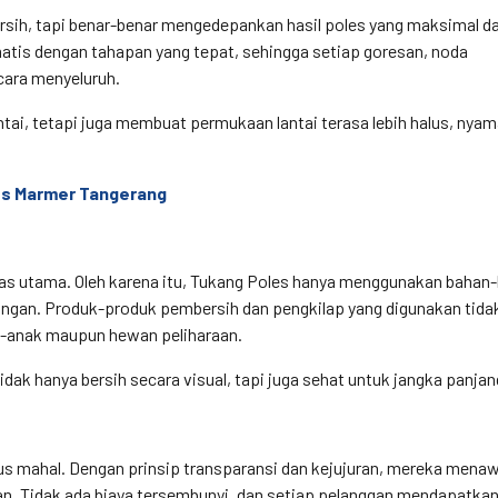
ersih, tapi benar-benar mengedepankan hasil poles yang maksimal d
tis dengan tahapan yang tepat, sehingga setiap goresan, noda
cara menyeluruh.
ntai, tetapi juga membuat permukaan lantai terasa lebih halus, nya
s Marmer Tangerang
as utama. Oleh karena itu, Tukang Poles hanya menggunakan bahan
ungan. Produk-produk pembersih dan pengkilap yang digunakan tida
ak-anak maupun hewan peliharaan.
idak hanya bersih secara visual, tapi juga sehat untuk jangka panjan
us mahal. Dengan prinsip transparansi dan kejujuran, mereka mena
an. Tidak ada biaya tersembunyi, dan setiap pelanggan mendapatka