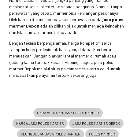
Marmer adalah investasi jangka panjang yang mampu
meningkatkan nilai estetika sebuah bangunan. Namun, tanpa
perawatan yang tepat, marmer bisa kehilangan pesonanya.
Oleh karena itu, mempercayakan perawatan pada
jasa poles
marmer Depok
adalah pilihan bijak untuk menjaga keindahan
dan kilau lantai marmer tetap abadi.
Dengan teknisi berpengalaman, harga kompetitif, serta
tahapan kerja profesional, hasil yang didapatkan tentu
memuaskan. Jangan biarkan lantai marmer di rumah atau
gedung kamu tampak kusam. Hubungi segera jasa poles
marmer Depok melalui situs polesmarmerjakarta.co.id untuk
mendapatkan pelayanan terbaik sekarang juga.
CARA MEMESAN JASA POLES MARMER
HARGA JASA POLES MARMER
JASA POLES MARMER DEPOK
KEUNGGULAN JASA POLES MARMER
POLES MARMER