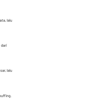
ta, lalu
 dari
ar, lalu
buffing.