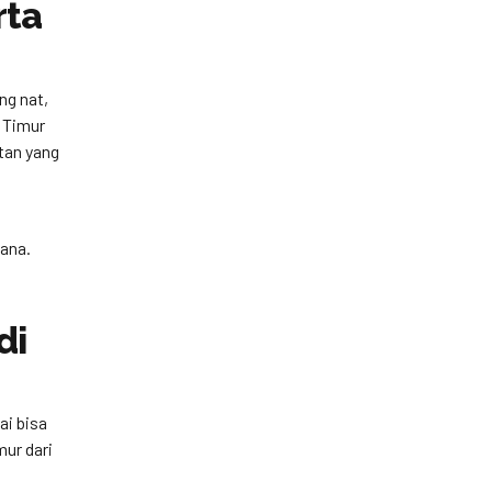
rta
ng nat,
a Timur
tan yang
cana.
di
ai bisa
mur dari