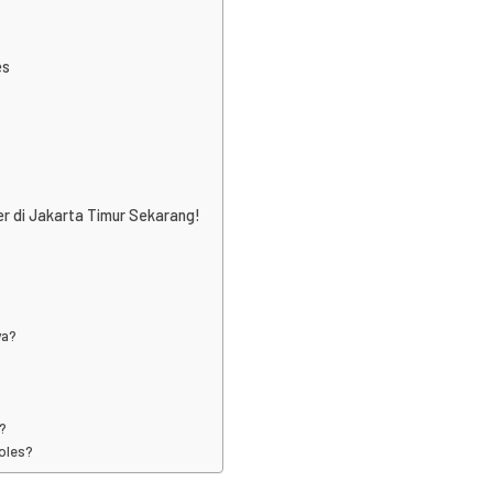
es
 di Jakarta Timur Sekarang!
ya?
a?
poles?