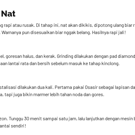
 Nat
rapi atau rusak. Di tahap ini, nat akan dikikis, dipotong ulang biar ra
. Warnanya pun disesuaikan biar nggak belang. Hasilnya rapi jali!
, goresan halus, dan kerak. Grinding dilakukan dengan pad diamond
kaan lantai rata dan bersih sebelum masuk ke tahap kinclong.
istalisasi dilakukan dua kali. Pertama pakai Osasir sebagai lapisan das
a, tapi juga bikin marmer lebih tahan noda dan gores.
linzon. Tunggu 30 menit sampai satu jam, lalu lanjutkan dengan mesin 
antai sendiri!