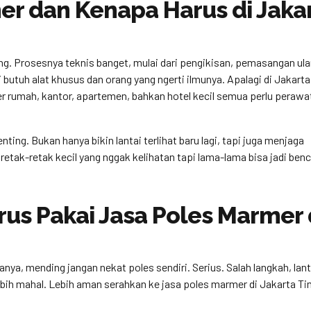
er dan Kenapa Harus di Jaka
g. Prosesnya teknis banget, mulai dari pengikisan, pemasangan ula
ni butuh alat khusus dan orang yang ngerti ilmunya. Apalagi di Jakart
r rumah, kantor, apartemen, bahkan hotel kecil semua perlu perawa
ting. Bukan hanya bikin lantai terlihat baru lagi, tapi juga menjaga
 retak-retak kecil yang nggak kelihatan tapi lama-lama bisa jadi ben
us Pakai Jasa Poles Marmer 
nya, mending jangan nekat poles sendiri. Serius. Salah langkah, lant
bih mahal. Lebih aman serahkan ke jasa poles marmer di Jakarta Ti