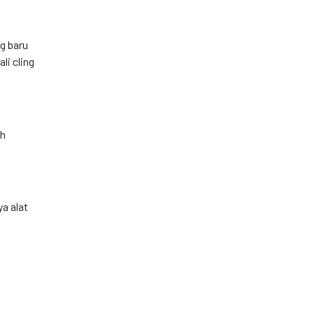
g baru
li cling
ah
a alat