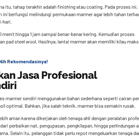
a itu, tahap terakhir adalah finishing atau coating. Pada proses ini,
n ini berfungsi melindungi permukaan marmer agar lebih tahan terh
-hari.
 30 menit hingga 1 jam sampai benar-benar kering. Kemudian proses
n pad steel wool. Hasilnya, lantai marmer akan memiliki kilau maks
 Nih Rekomendasinya!
n Jasa Profesional
diri
s marmer sendiri menggunakan bahan sederhana seperti cairan pe
il optimal. Bahkan, jika salah teknik, marmer bisa semakin rusak.
lebih aman karena dikerjakan oleh tenaga ahli dengan peralatan profe
dari perbaikan nat, pengupasan, pengkilapan, hingga perlindungan a
 lama. Selain itu, pelanggan tidak perlu repot mengeluarkan tenaga d