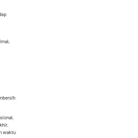
adap
imal,
mbersih
sional.
khir.
an waktu