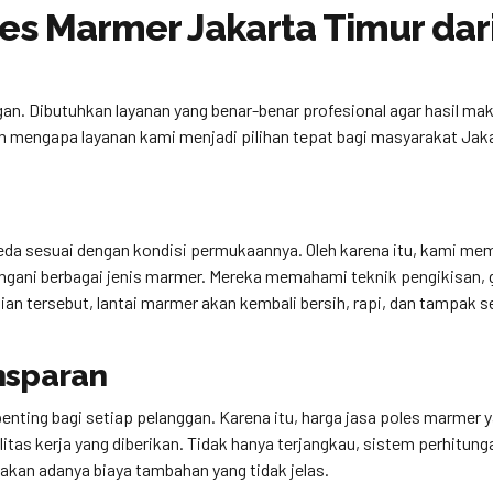
es Marmer Jakarta Timur dar
an. Dibutuhkan layanan yang benar-benar profesional agar hasil ma
an mengapa layanan kami menjadi pilihan tepat bagi masyarakat Jak
a sesuai dengan kondisi permukaannya. Oleh karena itu, kami memi
gani berbagai jenis marmer. Mereka memahami teknik pengikisan, g
lian tersebut, lantai marmer akan kembali bersih, rapi, dan tampak s
nsparan
ting bagi setiap pelanggan. Karena itu, harga jasa poles marmer 
tas kerja yang diberikan. Tidak hanya terjangkau, sistem perhitung
 akan adanya biaya tambahan yang tidak jelas.