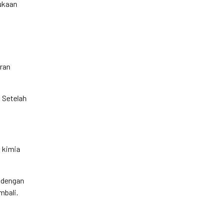
mukaan
ran
 Setelah
 kimia
n dengan
mbali.