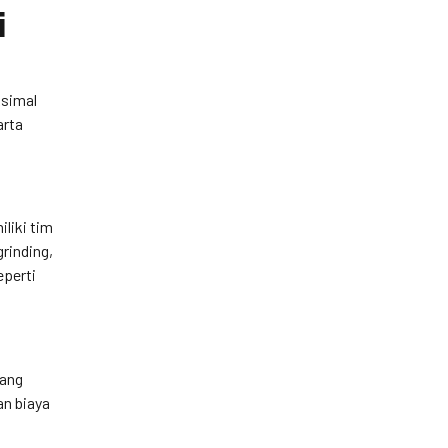
i
ksimal
arta
liki tim
rinding,
eperti
yang
an biaya