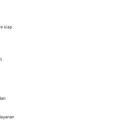
re siap
at
dan
 layanan