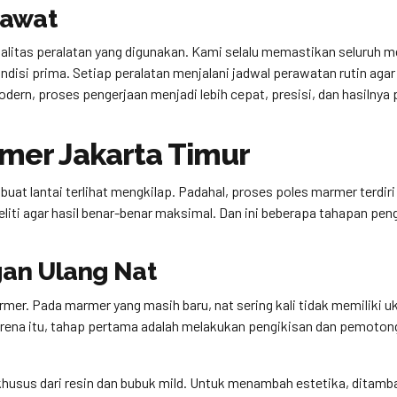
rawat
ualitas peralatan yang digunakan. Kami selalu memastikan seluruh m
ndisi prima. Setiap peralatan menjalani jadwal perawatan rutin agar
ern, proses pengerjaan menjadi lebih cepat, presisi, dan hasilnya p
mer Jakarta Timur
t lantai terlihat mengkilap. Padahal, proses poles marmer terdiri 
liti agar hasil benar-benar maksimal. Dan ini beberapa tahapan pen
gan Ulang Nat
rmer. Pada marmer yang masih baru, nat sering kali tidak memiliki u
 Karena itu, tahap pertama adalah melakukan pengikisan dan pemoto
khusus dari resin dan bubuk mild. Untuk menambah estetika, ditam