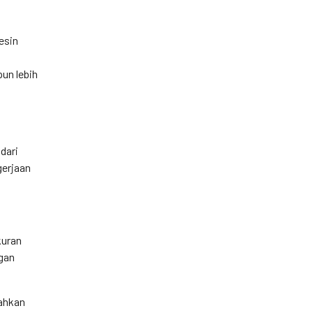
esin
un lebih
dari
gerjaan
kuran
ngan
bahkan