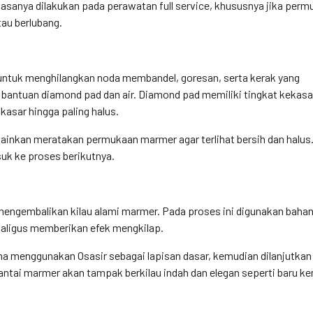
iasanya dilakukan pada perawatan full service, khususnya jika per
tau berlubang.
ntuk menghilangkan noda membandel, goresan, serta kerak yang
bantuan diamond pad dan air. Diamond pad memiliki tingkat kekasa
kasar hingga paling halus.
lainkan meratakan permukaan marmer agar terlihat bersih dan halus.
suk ke proses berikutnya.
mengembalikan kilau alami marmer. Pada proses ini digunakan bahan
aligus memberikan efek mengkilap.
ma menggunakan Osasir sebagai lapisan dasar, kemudian dilanjutka
 lantai marmer akan tampak berkilau indah dan elegan seperti baru ke