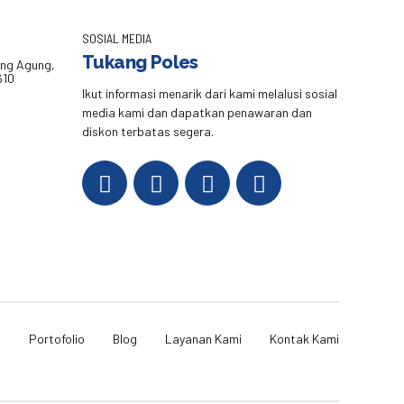
SOSIAL MEDIA
Tukang Poles
eng Agung,
610
Ikut informasi menarik dari kami melalusi sosial
media kami dan dapatkan penawaran dan
diskon terbatas segera.
i
Portofolio
Blog
Layanan Kami
Kontak Kami