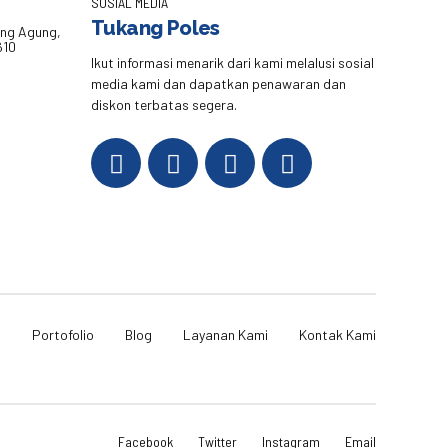
SOSIAL MEDIA
Tukang Poles
eng Agung,
610
Ikut informasi menarik dari kami melalusi sosial
media kami dan dapatkan penawaran dan
diskon terbatas segera.
i
Portofolio
Blog
Layanan Kami
Kontak Kami
Facebook
Twitter
Instagram
Email