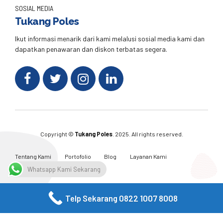
SOSIAL MEDIA
Tukang Poles
Ikut informasi menarik dari kami melalusi sosial media kami dan
dapatkan penawaran dan diskon terbatas segera.
Copyright ©
Tukang Poles
. 2025. All rights reserved.
Tentang Kami
Portofolio
Blog
Layanan Kami
Kontak Kami
Whatsapp Kami Sekarang
Telp Sekarang 0822 1007 8008
Facebook
Twitter
Instagram
Email