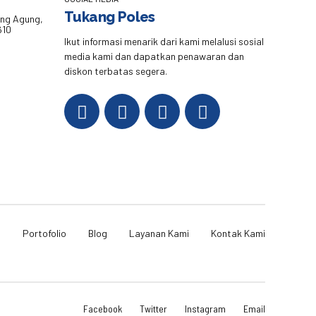
Tukang Poles
eng Agung,
610
Ikut informasi menarik dari kami melalusi sosial
media kami dan dapatkan penawaran dan
diskon terbatas segera.
i
Portofolio
Blog
Layanan Kami
Kontak Kami
Facebook
Twitter
Instagram
Email