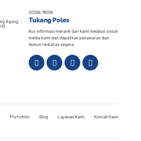
SOSIAL MEDIA
Tukang Poles
eng Agung,
610
Ikut informasi menarik dari kami melalusi sosial
media kami dan dapatkan penawaran dan
diskon terbatas segera.
i
Portofolio
Blog
Layanan Kami
Kontak Kami