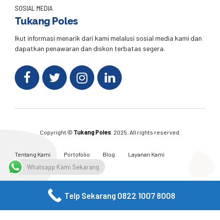
SOSIAL MEDIA
Tukang Poles
Ikut informasi menarik dari kami melalusi sosial media kami dan
dapatkan penawaran dan diskon terbatas segera.
Copyright ©
Tukang Poles
. 2025. All rights reserved.
Tentang Kami
Portofolio
Blog
Layanan Kami
Kontak Kami
Whatsapp Kami Sekarang
Telp Sekarang 0822 1007 8008
Facebook
Twitter
Instagram
Email