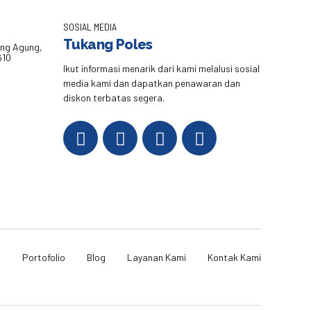
SOSIAL MEDIA
Tukang Poles
eng Agung,
610
Ikut informasi menarik dari kami melalusi sosial
media kami dan dapatkan penawaran dan
diskon terbatas segera.
i
Portofolio
Blog
Layanan Kami
Kontak Kami