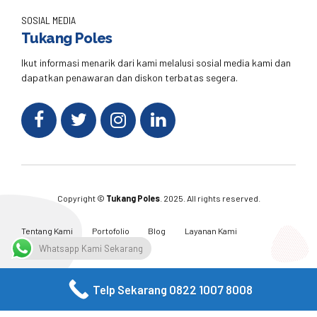
SOSIAL MEDIA
Tukang Poles
Ikut informasi menarik dari kami melalusi sosial media kami dan
dapatkan penawaran dan diskon terbatas segera.
Copyright ©
Tukang Poles
. 2025. All rights reserved.
Tentang Kami
Portofolio
Blog
Layanan Kami
Kontak Kami
Whatsapp Kami Sekarang
Telp Sekarang 0822 1007 8008
Facebook
Twitter
Instagram
Email