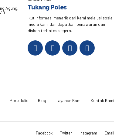
Tukang Poles
eng Agung,
610
Ikut informasi menarik dari kami melalusi sosial
media kami dan dapatkan penawaran dan
diskon terbatas segera.
i
Portofolio
Blog
Layanan Kami
Kontak Kami
Facebook
Twitter
Instagram
Email