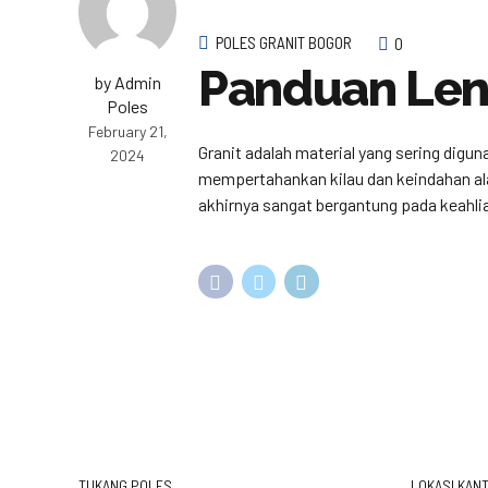
POLES GRANIT BOGOR
0
Panduan Leng
by Admin
Poles
February 21,
Granit adalah material yang sering digu
2024
mempertahankan kilau dan keindahan alam
akhirnya sangat bergantung pada keahlia
TUKANG POLES
LOKASI KANT