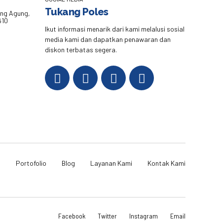
Tukang Poles
eng Agung,
610
Ikut informasi menarik dari kami melalusi sosial
media kami dan dapatkan penawaran dan
diskon terbatas segera.
i
Portofolio
Blog
Layanan Kami
Kontak Kami
Facebook
Twitter
Instagram
Email