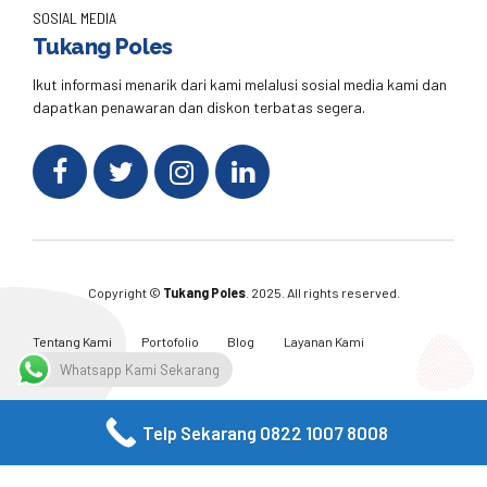
SOSIAL MEDIA
Tukang Poles
Ikut informasi menarik dari kami melalusi sosial media kami dan
dapatkan penawaran dan diskon terbatas segera.
Copyright ©
Tukang Poles
. 2025. All rights reserved.
Tentang Kami
Portofolio
Blog
Layanan Kami
Kontak Kami
Whatsapp Kami Sekarang
Telp Sekarang 0822 1007 8008
Facebook
Twitter
Instagram
Email