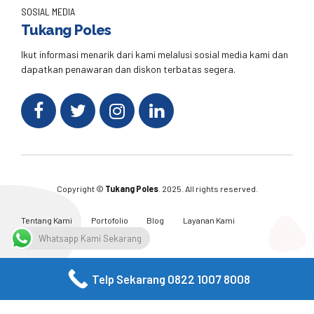
SOSIAL MEDIA
Tukang Poles
Ikut informasi menarik dari kami melalusi sosial media kami dan
dapatkan penawaran dan diskon terbatas segera.
Copyright ©
Tukang Poles
. 2025. All rights reserved.
Tentang Kami
Portofolio
Blog
Layanan Kami
Kontak Kami
Whatsapp Kami Sekarang
Telp Sekarang 0822 1007 8008
Facebook
Twitter
Instagram
Email