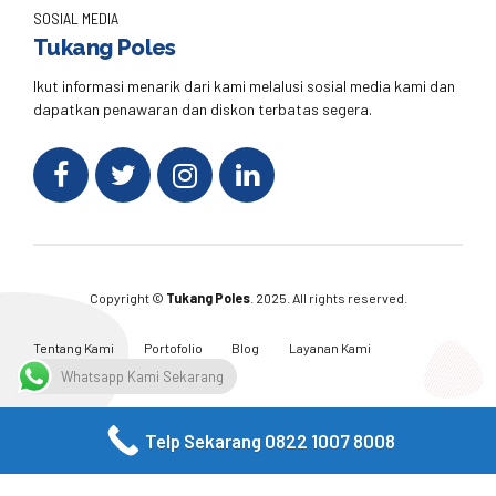
SOSIAL MEDIA
Tukang Poles
Ikut informasi menarik dari kami melalusi sosial media kami dan
dapatkan penawaran dan diskon terbatas segera.
Copyright ©
Tukang Poles
. 2025. All rights reserved.
Tentang Kami
Portofolio
Blog
Layanan Kami
Kontak Kami
Whatsapp Kami Sekarang
Telp Sekarang 0822 1007 8008
Facebook
Twitter
Instagram
Email