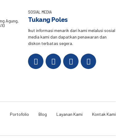
SOSIAL MEDIA
Tukang Poles
eng Agung,
610
Ikut informasi menarik dari kami melalusi sosial
media kami dan dapatkan penawaran dan
diskon terbatas segera.
i
Portofolio
Blog
Layanan Kami
Kontak Kami