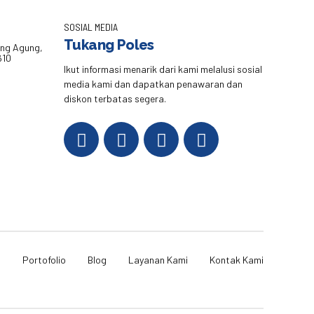
SOSIAL MEDIA
Tukang Poles
eng Agung,
610
Ikut informasi menarik dari kami melalusi sosial
media kami dan dapatkan penawaran dan
diskon terbatas segera.
i
Portofolio
Blog
Layanan Kami
Kontak Kami