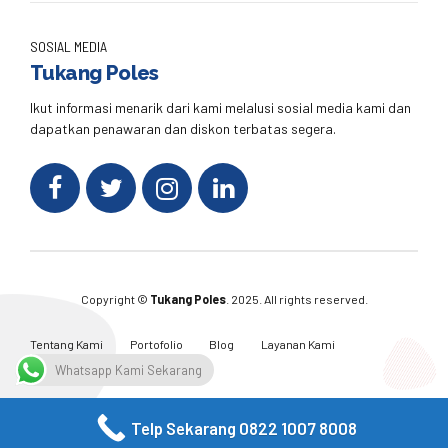
SOSIAL MEDIA
Tukang Poles
Ikut informasi menarik dari kami melalusi sosial media kami dan
dapatkan penawaran dan diskon terbatas segera.
Copyright ©
Tukang Poles
. 2025. All rights reserved.
Tentang Kami
Portofolio
Blog
Layanan Kami
Kontak Kami
Whatsapp Kami Sekarang
Telp Sekarang 0822 1007 8008
Facebook
Twitter
Instagram
Email