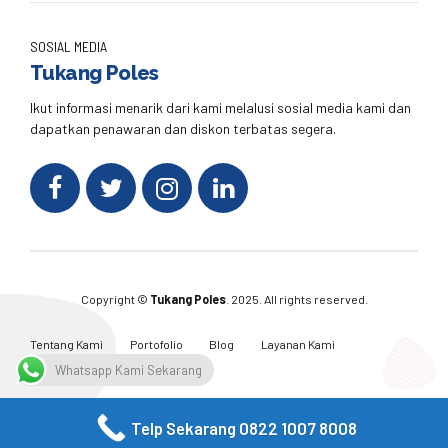
SOSIAL MEDIA
Tukang Poles
Ikut informasi menarik dari kami melalusi sosial media kami dan
dapatkan penawaran dan diskon terbatas segera.
Copyright ©
Tukang Poles
. 2025. All rights reserved.
Tentang Kami
Portofolio
Blog
Layanan Kami
Kontak Kami
Whatsapp Kami Sekarang
Telp Sekarang 0822 1007 8008
Facebook
Twitter
Instagram
Email