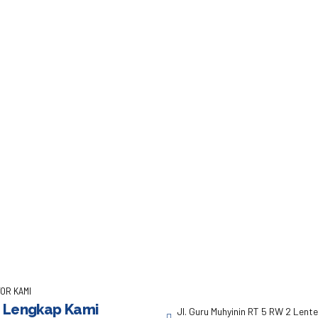
Poles Teraso untuk M
umah Anda di Jakarta
i campuran semen dan batu alam, menjadi pilihan populer di banyak 
u aslinya. Oleh karena itu, poles teraso menjadi solusi yang penti
n hanya sekadar membersihkan...
OR KAMI
 Lengkap Kami
Jl. Guru Muhyinin RT 5 RW 2 Lent