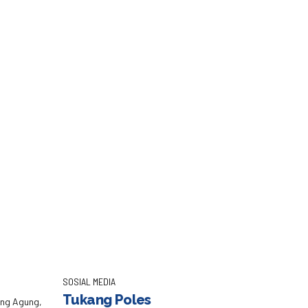
empertahankan
rumah di Jakarta. Namun, seiring waktu, teraso dapat
ng untuk menjaga dan memperpanjang umur lantai ini.
Continue reading
SOSIAL MEDIA
Tukang Poles
eng Agung,