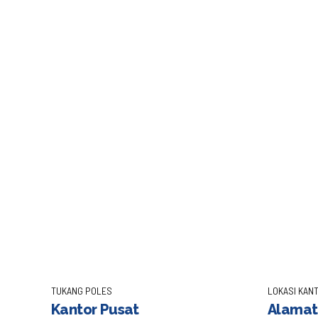
Pentingnya 
by Admin
Poles
Keindahan R
December 14,
2023
Teraso, sebagai lantai yang terbuat dar
mengalami kerusakan dan kehilangan kila
Proses Poles Teraso Poles teraso buka
TUKANG POLES
LOKASI KANT
Kantor Pusat
Alamat