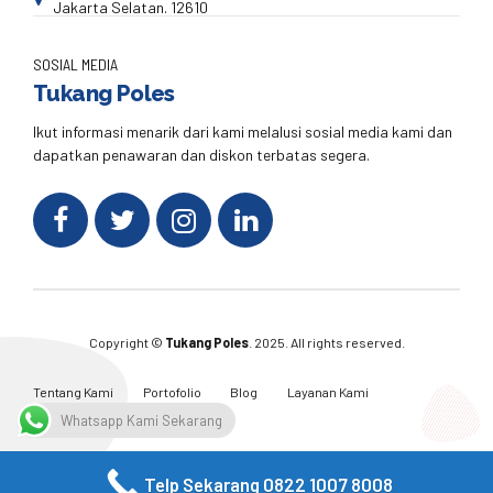
Jakarta Selatan. 12610
SOSIAL MEDIA
Tukang Poles
Ikut informasi menarik dari kami melalusi sosial media kami dan
dapatkan penawaran dan diskon terbatas segera.
Copyright ©
Tukang Poles
. 2025. All rights reserved.
Tentang Kami
Portofolio
Blog
Layanan Kami
Kontak Kami
Whatsapp Kami Sekarang
Telp Sekarang 0822 1007 8008
Facebook
Twitter
Instagram
Email