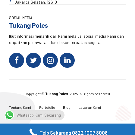
Jakarta Selatan. 12610
SOSIAL MEDIA
Tukang Poles
Ikut informasi menarik dari kami melalusi sosial media kami dan
dapatkan penawaran dan diskon terbatas segera.
Copyright ©
Tukang Poles
. 2025. All rights reserved.
Tentang Kami
Portofolio
Blog
Layanan Kami
Kontak Kami
Whatsapp Kami Sekarang
Telp Sekarang 0822 1007 8008
Facebook
Twitter
Instagram
Email