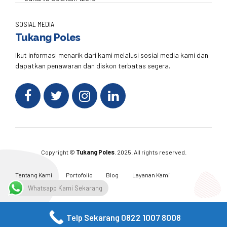
SOSIAL MEDIA
Tukang Poles
Ikut informasi menarik dari kami melalusi sosial media kami dan
dapatkan penawaran dan diskon terbatas segera.
Copyright ©
Tukang Poles
. 2025. All rights reserved.
Tentang Kami
Portofolio
Blog
Layanan Kami
Kontak Kami
Whatsapp Kami Sekarang
Telp Sekarang 0822 1007 8008
Facebook
Twitter
Instagram
Email