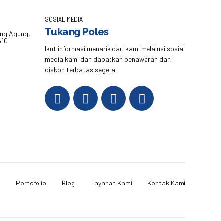
SOSIAL MEDIA
Tukang Poles
eng Agung,
610
Ikut informasi menarik dari kami melalusi sosial
media kami dan dapatkan penawaran dan
diskon terbatas segera.
i
Portofolio
Blog
Layanan Kami
Kontak Kami