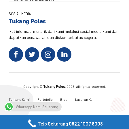
SOSIAL MEDIA
Tukang Poles
Ikut informasi menarik dari kami melalusi sosial media kami dan
dapatkan penawaran dan diskon terbatas segera.
Copyright ©
Tukang Poles
. 2025. All rights reserved.
Tentang Kami
Portofolio
Blog
Layanan Kami
Kontak Kami
Whatsapp Kami Sekarang
Telp Sekarang 0822 1007 8008
Facebook
Twitter
Instagram
Email