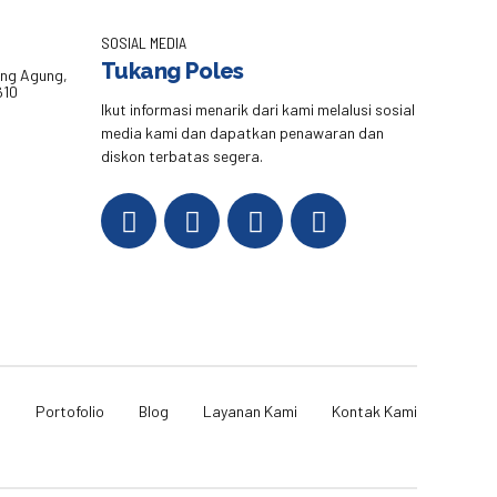
SOSIAL MEDIA
Tukang Poles
eng Agung,
610
Ikut informasi menarik dari kami melalusi sosial
media kami dan dapatkan penawaran dan
diskon terbatas segera.
i
Portofolio
Blog
Layanan Kami
Kontak Kami