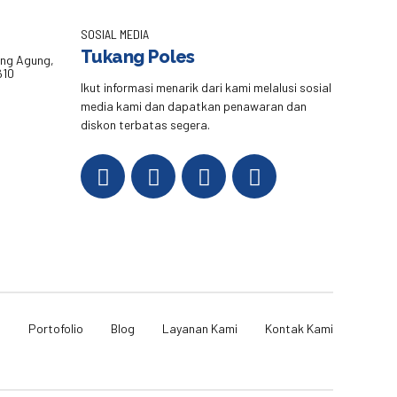
SOSIAL MEDIA
Tukang Poles
eng Agung,
610
Ikut informasi menarik dari kami melalusi sosial
media kami dan dapatkan penawaran dan
diskon terbatas segera.
i
Portofolio
Blog
Layanan Kami
Kontak Kami