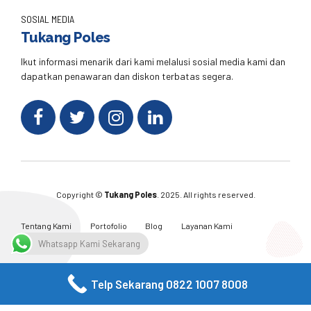
SOSIAL MEDIA
Tukang Poles
Ikut informasi menarik dari kami melalusi sosial media kami dan
dapatkan penawaran dan diskon terbatas segera.
Copyright ©
Tukang Poles
. 2025. All rights reserved.
Tentang Kami
Portofolio
Blog
Layanan Kami
Kontak Kami
Whatsapp Kami Sekarang
Telp Sekarang 0822 1007 8008
Facebook
Twitter
Instagram
Email