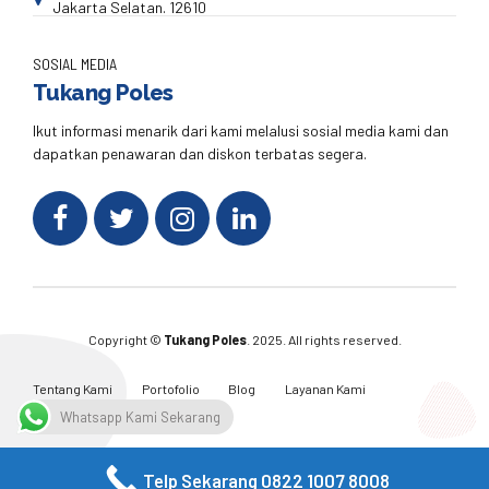
Jakarta Selatan. 12610
SOSIAL MEDIA
Tukang Poles
Ikut informasi menarik dari kami melalusi sosial media kami dan
dapatkan penawaran dan diskon terbatas segera.
Copyright ©
Tukang Poles
. 2025. All rights reserved.
Tentang Kami
Portofolio
Blog
Layanan Kami
Kontak Kami
Whatsapp Kami Sekarang
Telp Sekarang 0822 1007 8008
Facebook
Twitter
Instagram
Email