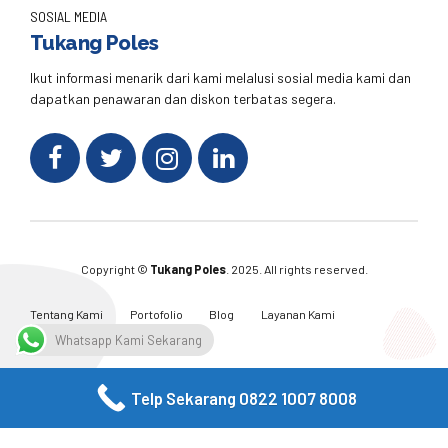
SOSIAL MEDIA
Tukang Poles
Ikut informasi menarik dari kami melalusi sosial media kami dan
dapatkan penawaran dan diskon terbatas segera.
Copyright ©
Tukang Poles
. 2025. All rights reserved.
Tentang Kami
Portofolio
Blog
Layanan Kami
Kontak Kami
Whatsapp Kami Sekarang
Telp Sekarang 0822 1007 8008
Facebook
Twitter
Instagram
Email