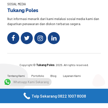
SOSIAL MEDIA
Tukang Poles
Ikut informasi menarik dari kami melalusi sosial media kami dan
dapatkan penawaran dan diskon terbatas segera.
Copyright ©
Tukang Poles
. 2025. All rights reserved.
Tentang Kami
Portofolio
Blog
Layanan Kami
Kontak Kami
Whatsapp Kami Sekarang
Telp Sekarang 0822 1007 8008
Facebook
Twitter
Instagram
Email