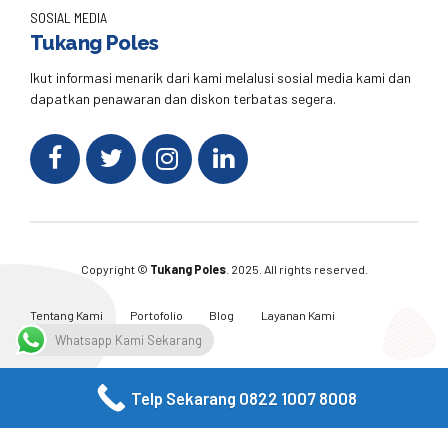
SOSIAL MEDIA
Tukang Poles
Ikut informasi menarik dari kami melalusi sosial media kami dan
dapatkan penawaran dan diskon terbatas segera.
Copyright ©
Tukang Poles
. 2025. All rights reserved.
Tentang Kami
Portofolio
Blog
Layanan Kami
Kontak Kami
Whatsapp Kami Sekarang
Telp Sekarang 0822 1007 8008
Facebook
Twitter
Instagram
Email