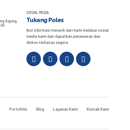
SOSIAL MEDIA
Tukang Poles
eng Agung,
610
Ikut informasi menarik dari kami melalusi sosial
media kami dan dapatkan penawaran dan
diskon terbatas segera.
i
Portofolio
Blog
Layanan Kami
Kontak Kami