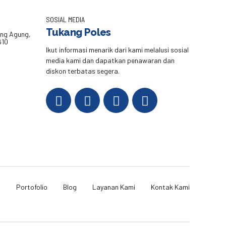
SOSIAL MEDIA
Tukang Poles
eng Agung,
610
Ikut informasi menarik dari kami melalusi sosial
media kami dan dapatkan penawaran dan
diskon terbatas segera.
i
Portofolio
Blog
Layanan Kami
Kontak Kami