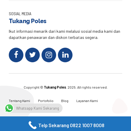
SOSIAL MEDIA
Tukang Poles
Ikut informasi menarik dari kami melalusi sosial media kami dan
dapatkan penawaran dan diskon terbatas segera.
Copyright ©
Tukang Poles
. 2025. All rights reserved.
Tentang Kami
Portofolio
Blog
Layanan Kami
Kontak Kami
Whatsapp Kami Sekarang
Telp Sekarang 0822 1007 8008
Facebook
Twitter
Instagram
Email