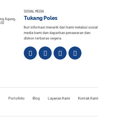
SOSIAL MEDIA
Tukang Poles
eng Agung,
610
Ikut informasi menarik dari kami melalusi sosial
media kami dan dapatkan penawaran dan
diskon terbatas segera.
i
Portofolio
Blog
Layanan Kami
Kontak Kami