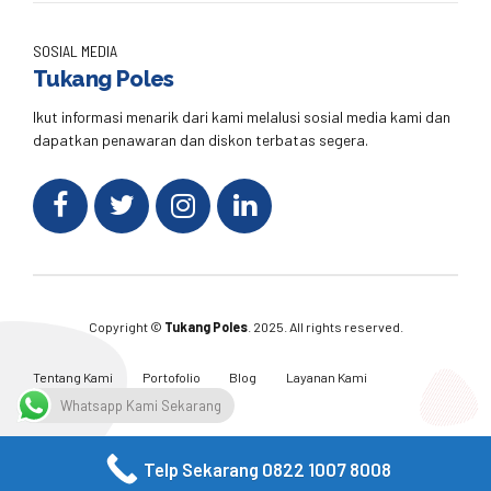
SOSIAL MEDIA
Tukang Poles
Ikut informasi menarik dari kami melalusi sosial media kami dan
dapatkan penawaran dan diskon terbatas segera.
Copyright ©
Tukang Poles
. 2025. All rights reserved.
Tentang Kami
Portofolio
Blog
Layanan Kami
Kontak Kami
Whatsapp Kami Sekarang
Telp Sekarang 0822 1007 8008
Facebook
Twitter
Instagram
Email