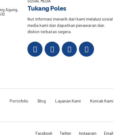
SOSIAL MEDIA
Tukang Poles
eng Agung,
610
Ikut informasi menarik dari kami melalusi sosial
media kami dan dapatkan penawaran dan
diskon terbatas segera.
i
Portofolio
Blog
Layanan Kami
Kontak Kami
Facebook
Twitter
Instagram
Email