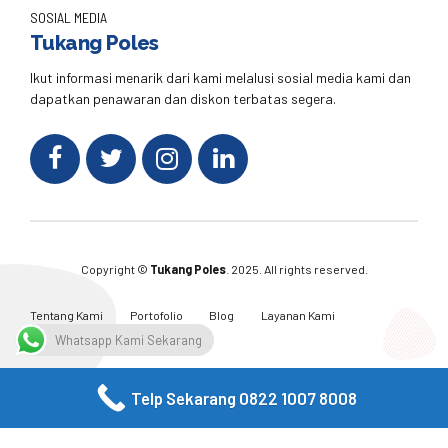
SOSIAL MEDIA
Tukang Poles
Ikut informasi menarik dari kami melalusi sosial media kami dan
dapatkan penawaran dan diskon terbatas segera.
Copyright ©
Tukang Poles
. 2025. All rights reserved.
Tentang Kami
Portofolio
Blog
Layanan Kami
Kontak Kami
Whatsapp Kami Sekarang
Telp Sekarang 0822 1007 8008
Facebook
Twitter
Instagram
Email