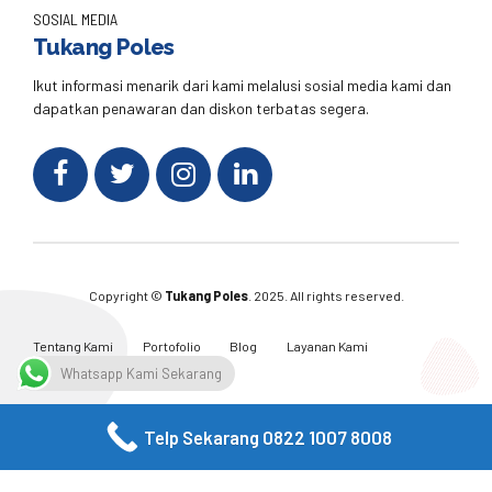
SOSIAL MEDIA
Tukang Poles
Ikut informasi menarik dari kami melalusi sosial media kami dan
dapatkan penawaran dan diskon terbatas segera.
Copyright ©
Tukang Poles
. 2025. All rights reserved.
Tentang Kami
Portofolio
Blog
Layanan Kami
Kontak Kami
Whatsapp Kami Sekarang
Telp Sekarang 0822 1007 8008
Facebook
Twitter
Instagram
Email