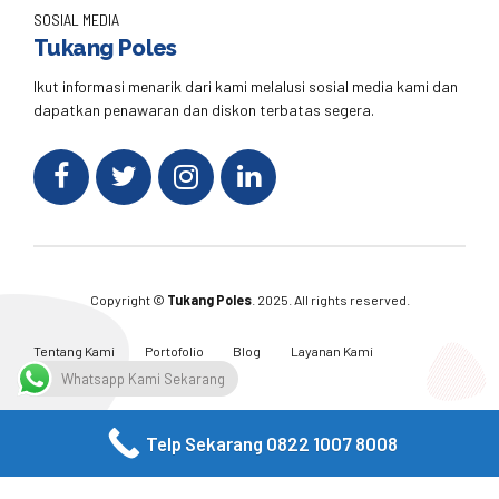
SOSIAL MEDIA
Tukang Poles
Ikut informasi menarik dari kami melalusi sosial media kami dan
dapatkan penawaran dan diskon terbatas segera.
Copyright ©
Tukang Poles
. 2025. All rights reserved.
Tentang Kami
Portofolio
Blog
Layanan Kami
Kontak Kami
Whatsapp Kami Sekarang
Telp Sekarang 0822 1007 8008
Facebook
Twitter
Instagram
Email