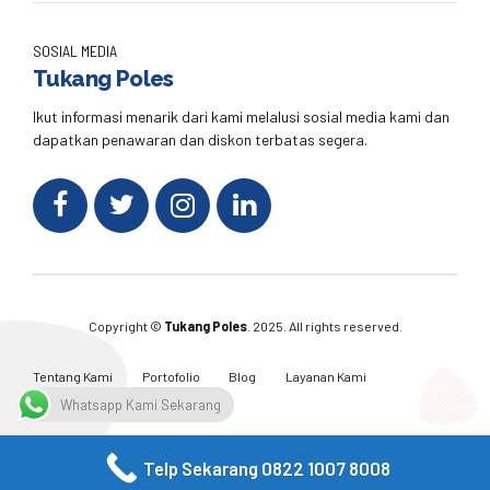
SOSIAL MEDIA
Tukang Poles
Ikut informasi menarik dari kami melalusi sosial media kami dan
dapatkan penawaran dan diskon terbatas segera.
Copyright ©
Tukang Poles
. 2025. All rights reserved.
Tentang Kami
Portofolio
Blog
Layanan Kami
Kontak Kami
Whatsapp Kami Sekarang
Telp Sekarang 0822 1007 8008
Facebook
Twitter
Instagram
Email