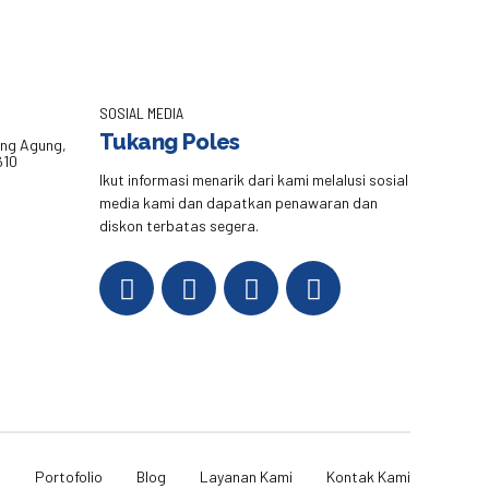
SOSIAL MEDIA
Tukang Poles
eng Agung,
610
Ikut informasi menarik dari kami melalusi sosial
media kami dan dapatkan penawaran dan
diskon terbatas segera.
i
Portofolio
Blog
Layanan Kami
Kontak Kami