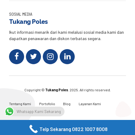
SOSIAL MEDIA
Tukang Poles
Ikut informasi menarik dari kami melalusi sosial media kami dan
dapatkan penawaran dan diskon terbatas segera.
Copyright ©
Tukang Poles
. 2025. All rights reserved.
Tentang Kami
Portofolio
Blog
Layanan Kami
Kontak Kami
Whatsapp Kami Sekarang
Telp Sekarang 0822 1007 8008
Facebook
Twitter
Instagram
Email