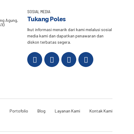
SOSIAL MEDIA
Tukang Poles
eng Agung,
610
Ikut informasi menarik dari kami melalusi sosial
media kami dan dapatkan penawaran dan
diskon terbatas segera.
i
Portofolio
Blog
Layanan Kami
Kontak Kami